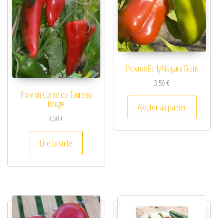
Poivron Early Niagara Giant
3,50
€
Poivron Corne de Taureau
Rouge
Ajouter au panier
3,50
€
Lire la suite