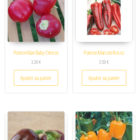
Poivron Klari Baby Cheese
Poivron Marconi Rosso
3,30
€
3,50
€
Ajouter au panier
Ajouter au panier