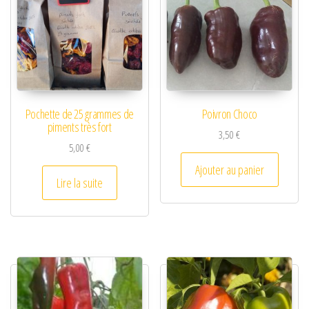
Pochette de 25 grammes de
Poivron Choco
piments très fort
3,50
€
5,00
€
Ajouter au panier
Lire la suite