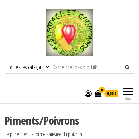
POTAGE ET GOURMANDS
Semence paysanne naturelle
——————————————-
Semez Plantez Partagez
0
0,00 €
Menu
Piments/Poivrons
Le piment est la forme sauvage du poivron.