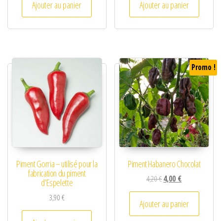
Ajouter au panier
Ajouter au panier
Promo !
Piment Gorria – utilisé pour la
Piment Habanero Chocolat
fabrication du piment
Le prix initial était : 4,2
Le prix actuel es
4,20
€
4,00
€
d’Espelette
3,90
€
Ajouter au panier