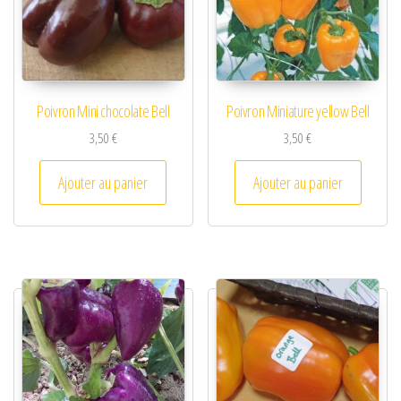
Poivron Mini chocolate Bell
Poivron Miniature yellow Bell
3,50
€
3,50
€
Ajouter au panier
Ajouter au panier