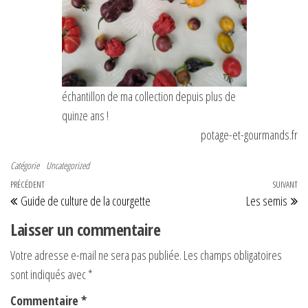
échantillon de ma collection depuis plus de
quinze ans !
potage-et-gourmands.fr
Catégorie
Uncategorized
Navigation de l’article
Article précédent
PRÉCÉDENT
SUIVANT
Art
Guide de culture de la courgette
Les semis
Laisser un commentaire
Votre adresse e-mail ne sera pas publiée.
Les champs obligatoires
sont indiqués avec
*
Commentaire
*