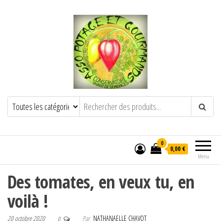
POTAGE ET GOURMANDS
Semence paysanne naturelle
——————————————-
Semez Plantez Partagez
0
0,00 €
Menu
Des tomates, en veux tu, en
voilà !
20 octobre 2020
Par
NATHANAELLE CHAVOT
0