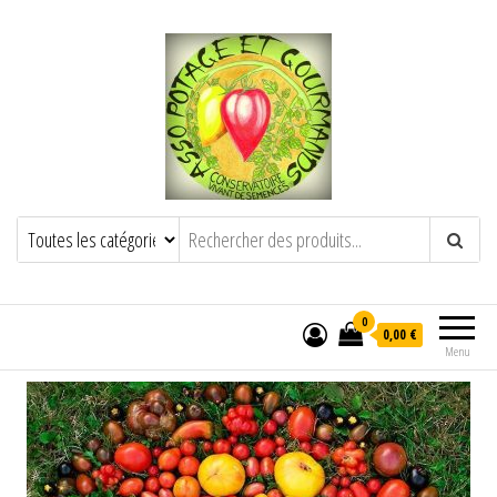
POTAGE ET GOURMANDS
Semence paysanne naturelle
——————————————-
Semez Plantez Partagez
0
0,00 €
Menu