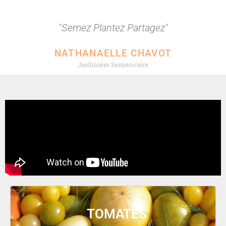
"Semez Plantez Partagez"
NATHANAELLE CHAVOT
Jardinière Semencière
TOMATES