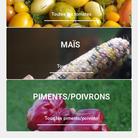
Toutes les tomates
MAÏS
Tous les maïs
PIMENTS/POIVRONS
Tous les piments/poivons