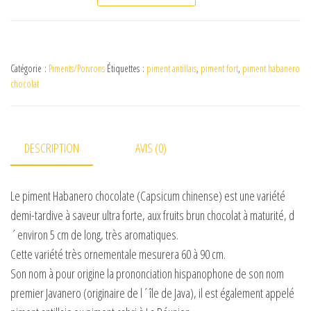
Catégorie :
Piments/Poivrons
Étiquettes :
piment antillais
,
piment fort
,
piment habanero
chocolat
DESCRIPTION
AVIS (0)
Le piment Habanero chocolate (Capsicum chinense) est une variété
demi-tardive à saveur ultra forte, aux fruits brun chocolat à maturité, d
´environ 5 cm de long, très aromatiques.
Cette variété très ornementale mesurera 60 à 90 cm.
Son nom à pour origine la prononciation hispanophone de son nom
premier Javanero (originaire de l´île de Java), il est également appelé