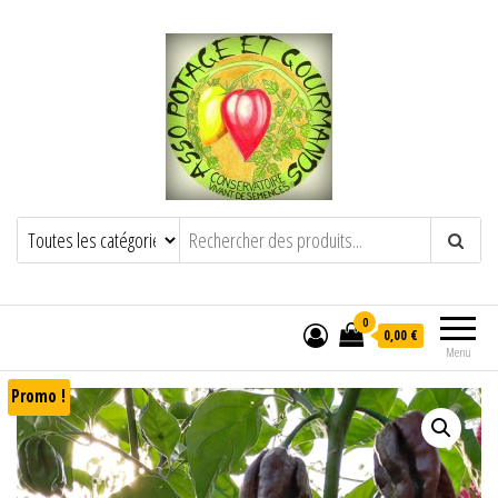
POTAGE ET GOURMANDS
Semence paysanne naturelle
——————————————-
Semez Plantez Partagez
0
0,00 €
Menu
Promo !