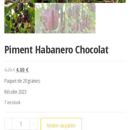
Piment Habanero Chocolat
Le prix initial était : 4,20 €.
Le prix actuel est : 4,00 €.
4,20
€
4,00
€
Paquet de 20 graines
Récolte 2023
7 en stock
quantité de Piment Habanero Chocolat
-
+
Ajouter au panier