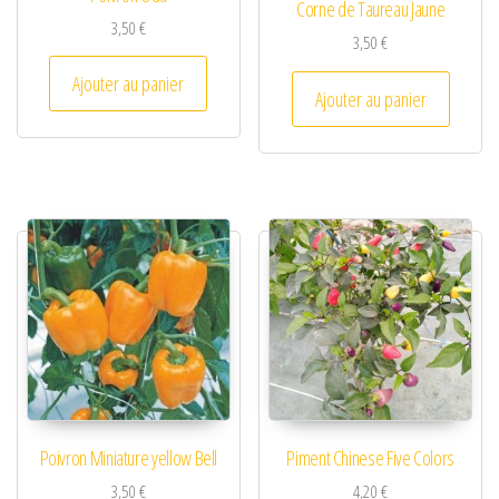
Corne de Taureau Jaune
3,50
€
3,50
€
Ajouter au panier
Ajouter au panier
Poivron Miniature yellow Bell
Piment Chinese Five Colors
3,50
€
4,20
€