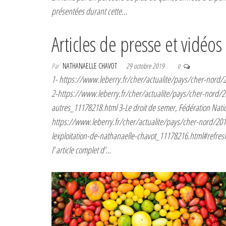
présentées durant cette…
Articles de presse et vidéos
Par
NATHANAELLE CHAVOT
29 octobre 2019
0
1- https://www.leberry.fr/cher/actualite/pays/cher-nor
2-https://www.leberry.fr/cher/actualite/pays/cher-nord/2
autres_11178218.html 3-Le droit de semer, Fédération Nat
https://www.leberry.fr/cher/actualite/pays/cher-nord/20
lexploitation-de-nathanaelle-chavot_11178216.html#refres
l’ article complet d’…