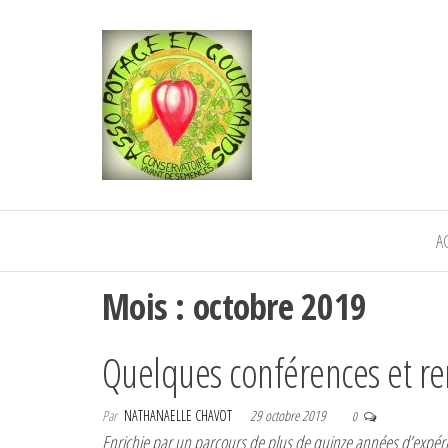
POTAGE ET
Semence paysanne naturelle
—————————————
GOURMANDS
Semez Plantez Partagez
A
Mois :
octobre 2019
Quelques conférences et re
Par
NATHANAELLE CHAVOT
29 octobre 2019
0
Enrichie par un parcours de plus de quinze années d’expér