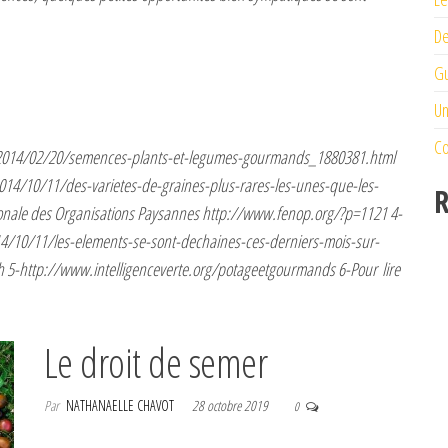
De
Gu
Un
Co
d/2014/02/20/semences-plants-et-legumes-gourmands_1880381.html
014/10/11/des-varietes-de-graines-plus-rares-les-unes-que-les-
R
ionale des Organisations Paysannes http://www.fenop.org/?p=1121 4-
14/10/11/les-elements-se-sont-dechaines-ces-derniers-mois-sur-
h 5-http://www.intelligenceverte.org/potageetgourmands 6-Pour lire
Le droit de semer
Par
NATHANAELLE CHAVOT
28 octobre 2019
0