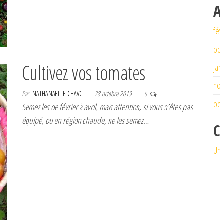
A
fé
oc
Cultivez vos tomates
ja
n
Par
NATHANAELLE CHAVOT
28 octobre 2019
0
oc
Semez les de février à avril, mais attention, si vous n’êtes pas
équipé, ou en région chaude, ne les semez…
C
Un