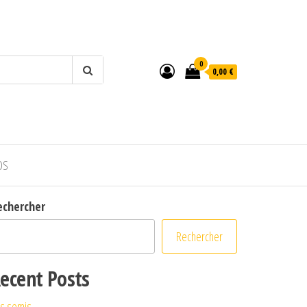
0
0,00 €
OS
echercher
Rechercher
ecent Posts
s semis