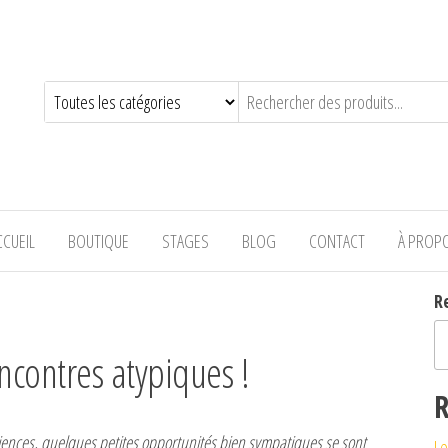
—-
CCUEIL
BOUTIQUE
STAGES
BLOG
CONTACT
À PROP
R
ncontres atypiques !
R
iences, quelques petites opportunités bien sympatiques se sont
Le