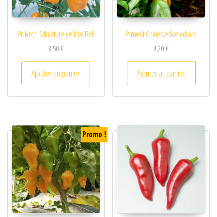
Poivron Miniature yellow Bell
Piment Chinese five colors
3,50
€
4,20
€
Ajouter au panier
Ajouter au panier
Promo !