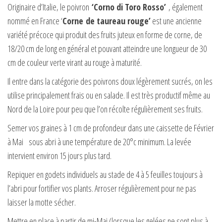
Originaire d’Italie, le poivron
‘Corno di Toro Rosso’
, également
nommé en France ‘
Corne
de taureau rouge’
est une ancienne
variété précoce qui produit des fruits juteux en forme de corne, de
18/20 cm de long en général et pouvant atteindre une longueur de 30
cm de couleur verte virant au rouge à maturité.
Il entre dans la catégorie des poivrons doux légèrement sucrés, on les
utilise principalement frais ou en salade. Il est très productif même au
Nord de la Loire pour peu que l’on récolte régulièrement ses fruits.
Semer vos graines à 1 cm de profondeur dans une caissette de Février
à Mai sous abri à une température de 20°c minimum. La levée
intervient environ 15 jours plus tard.
Repiquer en godets individuels au stade de 4 à 5 feuilles toujours à
l’abri pour fortifier vos plants. Arroser régulièrement pour ne pas
laisser la motte sécher.
Mettre en place à partir de mi-Mai (lorsque les gelées ne sont plus à