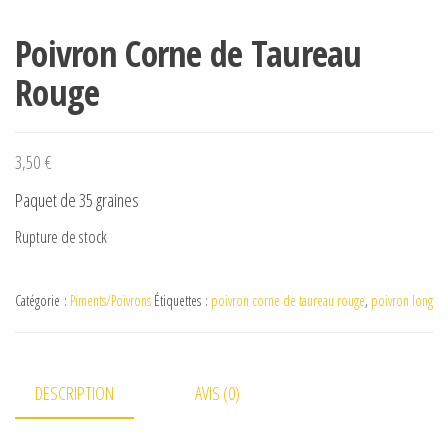
Poivron Corne de Taureau
Rouge
3,50
€
Paquet de 35 graines
Rupture de stock
Catégorie :
Piments/Poivrons
Étiquettes :
poivron corne de taureau rouge
,
poivron long
DESCRIPTION
AVIS (0)