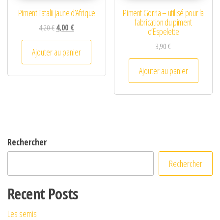
Piment Fatalii jaune d’Afrique
Piment Gorria – utilisé pour la
fabrication du piment
Le prix initial était : 4,20 €.
Le prix actuel est : 4,00 €.
4,20
€
4,00
€
d’Espelette
3,90
€
Ajouter au panier
Ajouter au panier
Rechercher
Rechercher
Recent Posts
Les semis