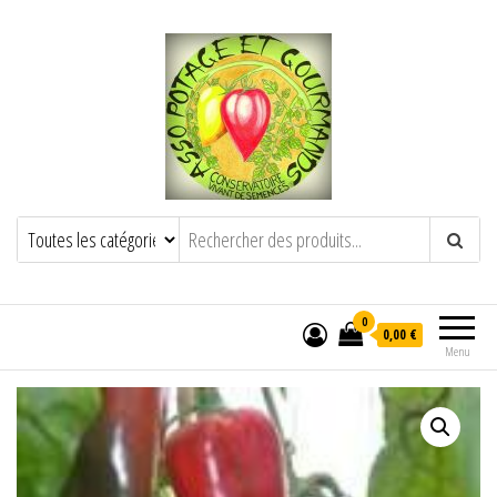
POTAGE ET GOURMANDS
Semence paysanne naturelle
——————————————-
Semez Plantez Partagez
0
0,00 €
Menu