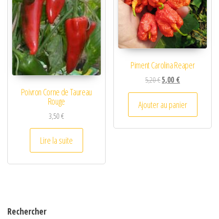
Piment Carolina Reaper
Le prix initial était : 5,2
Le prix actuel es
5,20
€
5,00
€
Poivron Corne de Taureau
Rouge
Ajouter au panier
3,50
€
Lire la suite
Rechercher