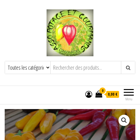
POTAGE ET GOURMANDS
Semence paysanne naturelle
——————————————-
Semez Plantez Partagez
0
0,00 €
Menu