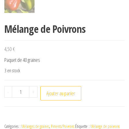
Mélange de Poivrons
4,50
€
Paquet de 40 graines
3 en stock
quantité de Mélange de Poivrons
-
+
Ajouter au panier
Catégories :
Mélanges de graines
,
Piments/Poivrons
Étiquette :
Mélange de poivrons