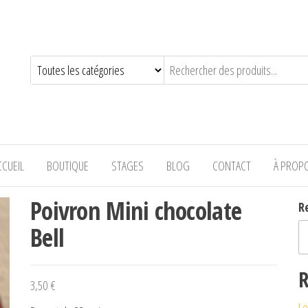
—-
CCUEIL
BOUTIQUE
STAGES
BLOG
CONTACT
À PROP
Poivron Mini chocolate
R
Bell
R
3,50
€
Le