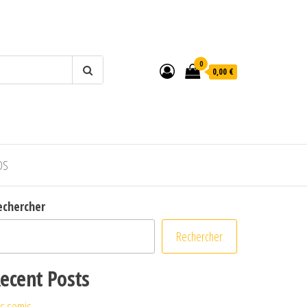
0
0,00 €
OS
echercher
Rechercher
ecent Posts
s semis