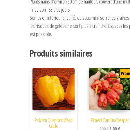
Plants nains d’environ 30 cm de hauteur, couvert d’une multi
mi saison : 65 a 90 jours
Semez en intérieur chauffé, ou sous mini-serre les graines 
les risques de gelées ne sont plus à craindre. Espacez les
est possible.
Produits similaires
Prom
Poivron Quadrato d’Asti
Piment Carolina Reaper
Giallo
Le prix initial 
Le prix
5,20
€
5,00
€