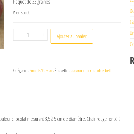
Paquet de 33 graines
De
8 en stock
Gu
quantité de Poivron Mini chocolate Bell
Un
-
+
Ajouter au panier
Co
R
Catégorie :
Piments/Poivrons
Étiquette :
poivron mini chocolate bell
ouleur chocolat mesurant 3,5 à 5 cm de diamètre. Chair rouge foncé à