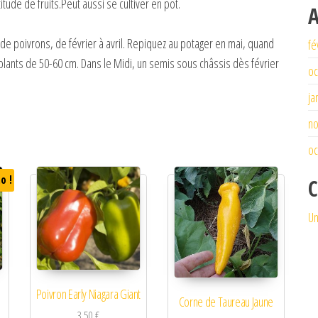
tude de fruits.Peut aussi se cultiver en pot.
A
de poivrons, de février à avril. Repiquez au potager en mai, quand
fé
 plants de 50-60 cm. Dans le Midi, un semis sous châssis dès février
oc
ja
n
oc
o !
C
Un
Poivron Early Niagara Giant
Corne de Taureau Jaune
était : 5,20 €.
 actuel est : 5,00 €.
3,50
€