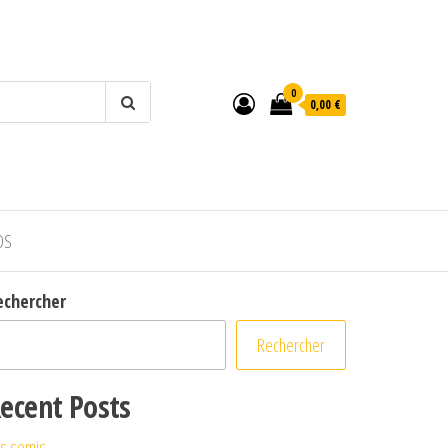
0
0,00 €
OS
echercher
Rechercher
ecent Posts
s semis