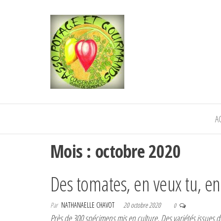
POTAGE ET
Semence paysanne naturelle
—————————————
GOURMANDS
Semez Plantez Partagez
A
Mois :
octobre 2020
Des tomates, en veux tu, en 
Par
NATHANAELLE CHAVOT
20 octobre 2020
0
Près de 300 spécimens mis en culture, Des variétés issues d