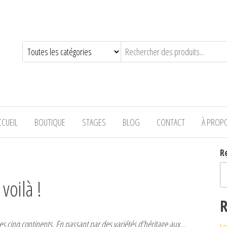
—-
CCUEIL
BOUTIQUE
STAGES
BLOG
CONTACT
À PROP
R
voilà !
R
es cinq continents, En passant par des variétés d’héritage aux…
Le