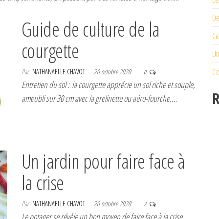
De
Guide de culture de la
Gu
courgette
Un
Co
Par
NATHANAELLE CHAVOT
20 octobre 2020
0
Entretien du sol : la courgette apprécie un sol riche et souple,
R
ameubli sur 30 cm avec la grelinette ou aéro-fourche,…
Un jardin pour faire face à
la crise
Par
NATHANAELLE CHAVOT
20 octobre 2020
2
Le potager se révèle un bon moyen de faire face à la crise