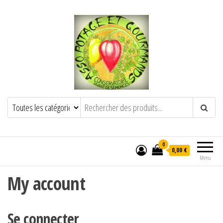
POTAGE ET GOURMANDS
Semence paysanne naturelle
——————————————-
Semez Plantez Partagez
0
0,00 €
Menu
My account
Se connecter