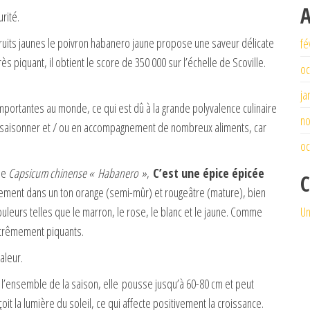
A
rité.
s fruits jaunes le poivron habanero jaune propose une saveur délicate
fé
ès piquant, il obtient le score de 350 000 sur l’échelle de Scoville.
oc
ja
importantes au monde, ce qui est dû à la grande polyvalence culinaire
n
ur assaisonner et / ou en accompagnement de nombreux aliments, car
oc
de
Capsicum chinense « Habanero »
,
C’est une épice épicée
C
alement dans un ton orange (semi-mûr) et rougeâtre (mature), bien
ouleurs telles que le marron, le rose, le blanc et le jaune. Comme
Un
xtrêmement piquants.
aleur.
r l’ensemble de la saison, elle pousse jusqu’à 60-80 cm et peut
oit la lumière du soleil, ce qui affecte positivement la croissance.