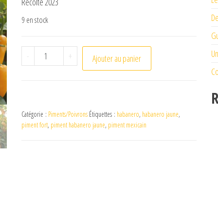
Récolte 2023
De
9 en stock
Gu
quantité de Piment Habanero Jaune
Un
-
+
Ajouter au panier
Co
R
Catégorie :
Piments/Poivrons
Étiquettes :
habanero
,
habanero jaune
,
piment fort
,
piment habanero jaune
,
piment mexicain