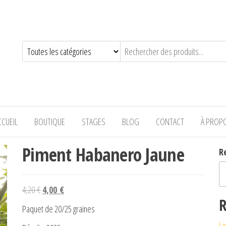
—-
CCUEIL
BOUTIQUE
STAGES
BLOG
CONTACT
À PROP
Piment Habanero Jaune
R
Le prix initial était : 4,20 €.
Le prix actuel est : 4,00 €.
4,20
€
4,00
€
R
Paquet de 20/25 graines
Le