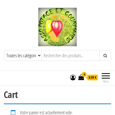
POTAGE ET GOURMANDS
Semence paysanne naturelle
——————————————-
Semez Plantez Partagez
0
0,00 €
Menu
Cart
Votre panier est actuellement vide.