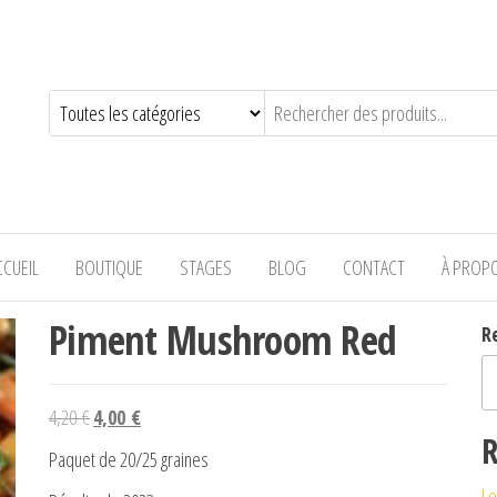
—-
CCUEIL
BOUTIQUE
STAGES
BLOG
CONTACT
À PROP
Piment Mushroom Red
R
Le prix initial était : 4,20 €.
Le prix actuel est : 4,00 €.
4,20
€
4,00
€
R
Paquet de 20/25 graines
Le