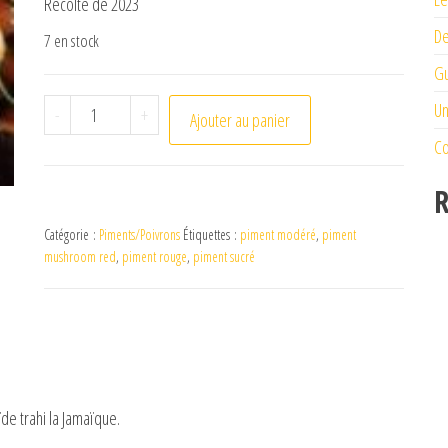
Récolte de 2023
De
7 en stock
Gu
quantité de Piment Mushroom Red
Un
-
+
Ajouter au panier
Co
R
Catégorie :
Piments/Poivrons
Étiquettes :
piment modéré
,
piment
mushroom red
,
piment rouge
,
piment sucré
de trahi la Jamaïque.