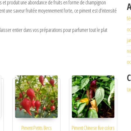
iles et produit une abondance de fruits en forme de champignon
A
rent une saveur fruitée moyennement forte, ce piment est d’intensité
fé
oc
aisser entier dans vos préparations pour parfumer tout le plat
ja
n
oc
C
Un
Piment Petits Becs
Piment Chinese five colors