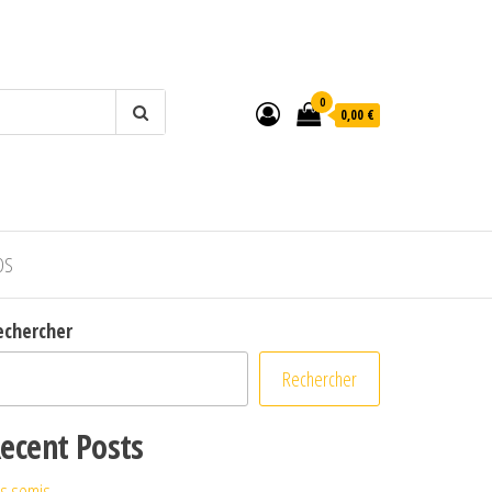
0
0,00 €
OS
echercher
Rechercher
ecent Posts
s semis