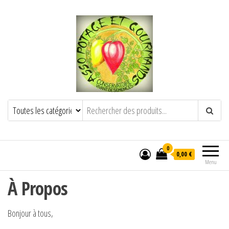
POTAGE ET GOURMANDS
Semence paysanne naturelle
——————————————-
Semez Plantez Partagez
0
0,00 €
Menu
À Propos
Bonjour à tous,