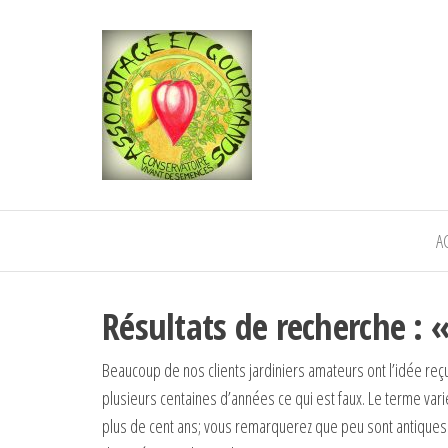
POTAGE ET
Semence paysanne naturelle
—————————————
GOURMANDS
Semez Plantez Partagez
A
Résultats de recherche : 
Beaucoup de nos clients jardiniers amateurs ont l’idée reç
plusieurs centaines d’années ce qui est faux. Le terme vari
plus de cent ans; vous remarquerez que peu sont antiques.