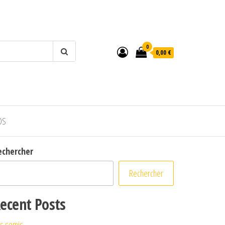
0
0,00 €
OS
echercher
Rechercher
ecent Posts
s semis