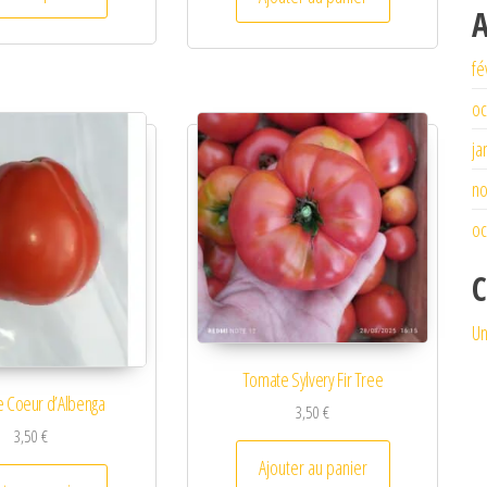
A
fé
oc
ja
n
oc
C
Un
Tomate Sylvery Fir Tree
 Coeur d’Albenga
3,50
€
3,50
€
Ajouter au panier