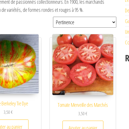
rement de passionnés collectionneurs. En 1900, les marchands
 de variétés, de formes rondes et rouges à 95 %.
De
Gu
Un
Co
R
 Berkeley Tie Dye
Tomate Merveille des Marchés
3,50
€
3,50
€
uter au panier
Ajouter au panier