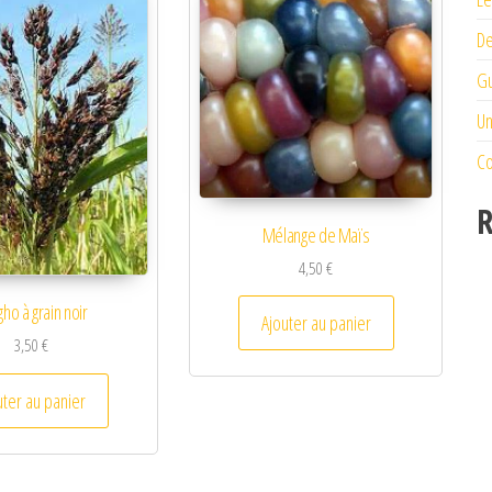
De
Gu
Un
Co
R
Mélange de Maïs
4,50
€
ho à grain noir
Ajouter au panier
3,50
€
uter au panier