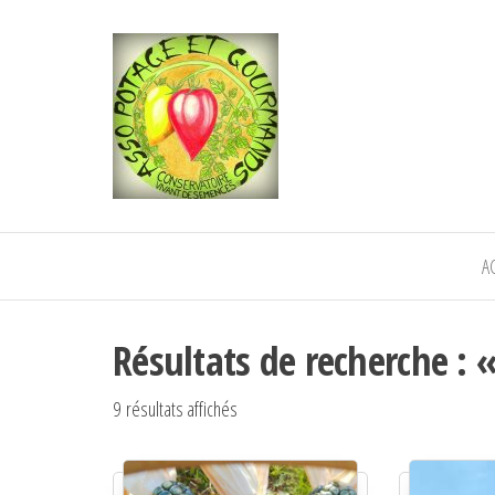
POTAGE ET
Semence paysanne naturelle
—————————————
GOURMANDS
Semez Plantez Partagez
A
Résultats de recherche : 
9 résultats affichés