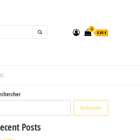
0
0,00 €
OS
echercher
Rechercher
ecent Posts
s semis