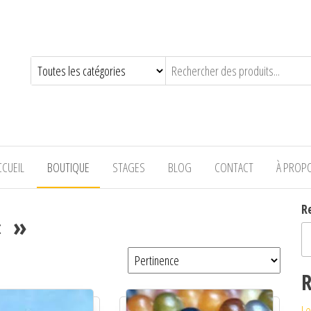
—-
CCUEIL
BOUTIQUE
STAGES
BLOG
CONTACT
À PROP
R
« »
R
Le