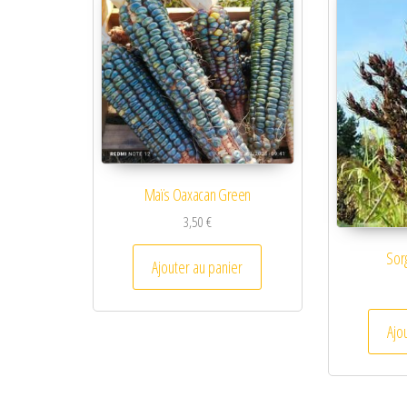
Maïs Oaxacan Green
3,50
€
Sorg
Ajouter au panier
Ajo