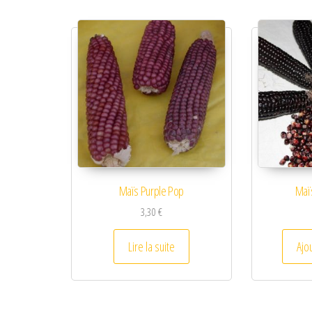
Maïs Purple Pop
Maïs
3,30
€
Lire la suite
Ajo