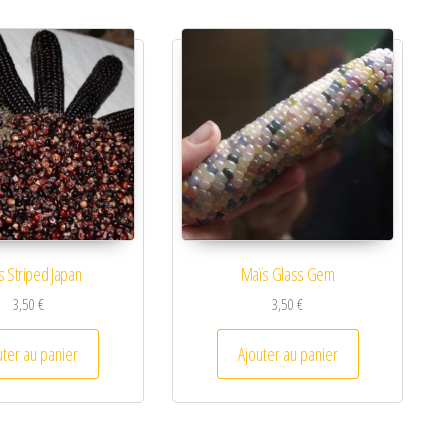
 Striped Japan
Maïs Glass Gem
3,50
€
3,50
€
uter au panier
Ajouter au panier