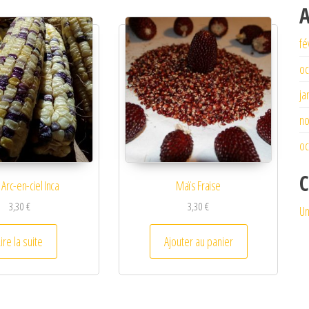
A
fé
oc
ja
n
oc
C
Arc-en-ciel Inca
Maïs Fraise
3,30
€
3,30
€
Un
Lire la suite
Ajouter au panier