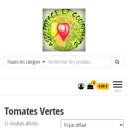
POTAGE ET GOURMANDS
Semence paysanne naturelle
——————————————-
Semez Plantez Partagez
0
0,00 €
Menu
Tomates Vertes
12 résultats affichés