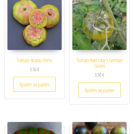
Tomate Ananas Verte
Tomate Aunt ruby’s German
Green
3,50
€
3,50
€
Ajouter au panier
Ajouter au panier