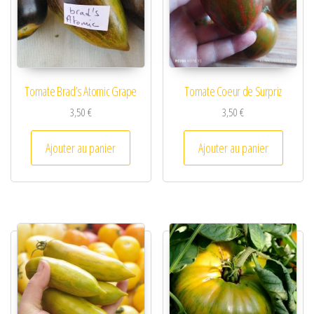
Tomate Brad’s Atomic Grape
Tomate Coeur de Surpriz
3,50
€
3,50
€
Ajouter au panier
Ajouter au panier