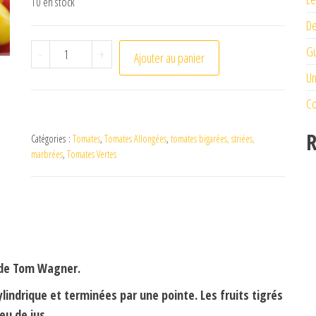
10 en stock
De
quantité de Tomate Green Sausage
Gu
-
+
Ajouter au panier
Un
Co
R
Catégories :
Tomates
,
Tomates Allongées
,
tomates bigarées, striées,
marbrées
,
Tomates Vertes
n de Tom Wagner.
lindrique et terminées par une pointe. Les fruits tigrés
eu de jus.