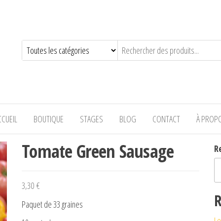
—-
CCUEIL
BOUTIQUE
STAGES
BLOG
CONTACT
À PROP
Tomate Green Sausage
R
3,30
€
R
Paquet de 33 graines
Le