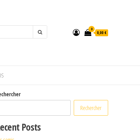
0
0,00 €
OS
echercher
Rechercher
ecent Posts
s semis