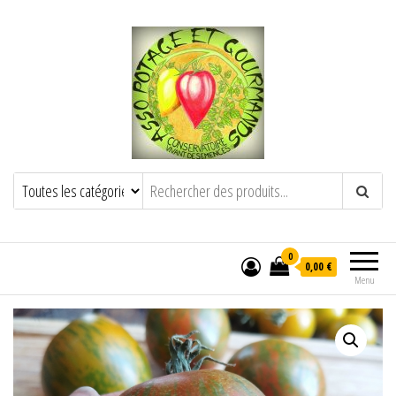
POTAGE ET GOURMANDS
Semence paysanne naturelle
——————————————-
Semez Plantez Partagez
0
0,00 €
Menu