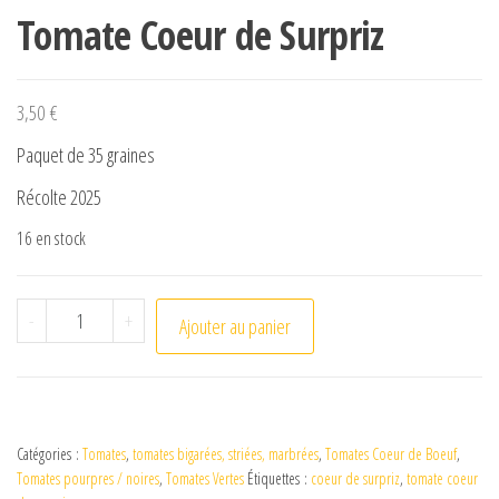
Tomate Coeur de Surpriz
3,50
€
Paquet de 35 graines
Récolte 2025
16 en stock
quantité de Tomate Coeur de Surpriz
-
+
Ajouter au panier
Catégories :
Tomates
,
tomates bigarées, striées, marbrées
,
Tomates Coeur de Boeuf
,
Tomates pourpres / noires
,
Tomates Vertes
Étiquettes :
coeur de surpriz
,
tomate coeur