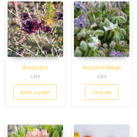
Bleuet pourpre
Bourrache en Mélange
3,30
€
3,50
€
Ajouter au panier
Lire la suite