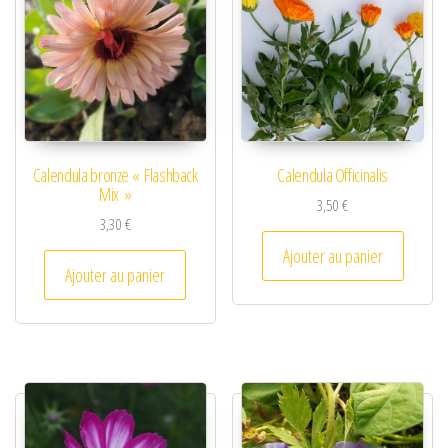
Calendula bronze « Flashback
Calendula Officinalis
Mix »
3,50
€
3,30
€
Ajouter au panier
Ajouter au panier