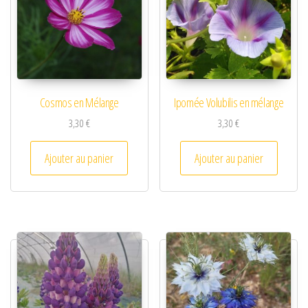
Cosmos en Mélange
Ipomée Volubilis en mélange
3,30
€
3,30
€
Ajouter au panier
Ajouter au panier