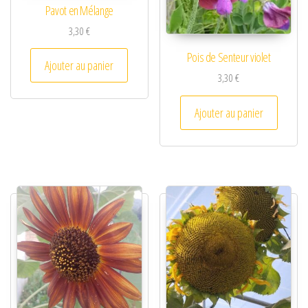
Pavot en Mélange
3,30
€
Pois de Senteur violet
Ajouter au panier
3,30
€
Ajouter au panier