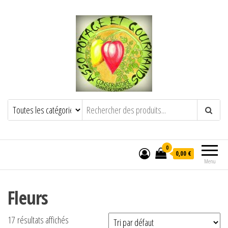
POTAGE ET GOURMANDS
Semence paysanne naturelle
——————————————-
Semez Plantez Partagez
0
0,00 €
Menu
Fleurs
17 résultats affichés