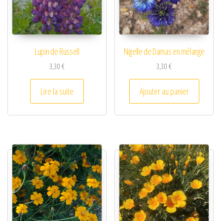
Lupin de Russell
Nigelle de Damas en mélange
3,30
€
3,30
€
Lire la suite
Ajouter au panier