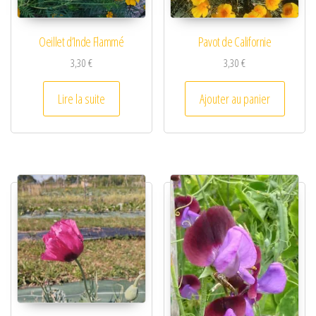
Oeillet d’Inde Flammé
Pavot de Californie
3,30
€
3,30
€
Lire la suite
Ajouter au panier