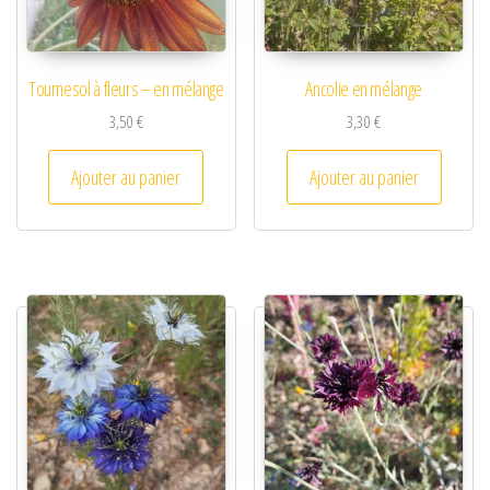
Tournesol à fleurs – en mélange
Ancolie en mélange
3,50
€
3,30
€
Ajouter au panier
Ajouter au panier