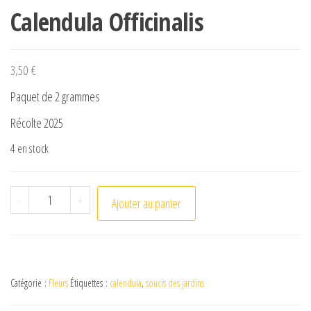
Calendula Officinalis
3,50
€
Paquet de 2 grammes
Récolte 2025
4 en stock
quantité de Calendula Officinalis
-
+
Ajouter au panier
Catégorie :
Fleurs
Étiquettes :
calendula
,
soucis des jardins