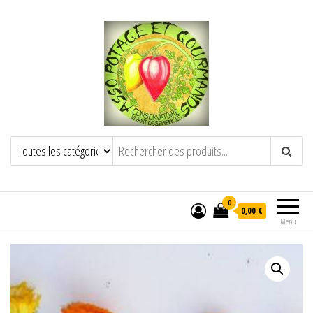
POTAGE ET GOURMANDS
Semence paysanne naturelle
——————————————-
Semez Plantez Partagez
0
0,00 €
Menu