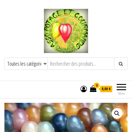
POTAGE ET GOURMANDS
Semence paysanne naturelle
——————————————-
Semez Plantez Partagez
0
0,00 €
Menu