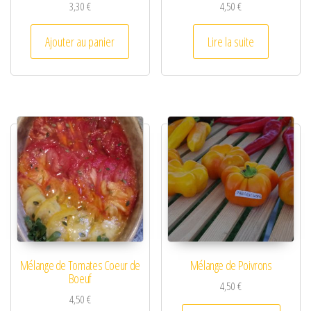
3,30
€
4,50
€
Ajouter au panier
Lire la suite
Mélange de Tomates Coeur de
Mélange de Poivrons
Boeuf
4,50
€
4,50
€