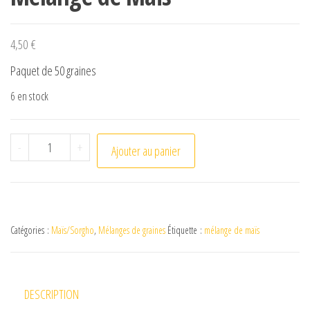
4,50
€
Paquet de 50 graines
6 en stock
quantité de Mélange de Maïs
-
+
Ajouter au panier
Catégories :
Maïs/Sorgho
,
Mélanges de graines
Étiquette :
mélange de maïs
DESCRIPTION