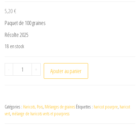
5,20
€
Paquet de 100 graines
Récolte 2025
18 en stock
quantité de Mélange de Haricots Verts et Pourpres
-
+
Ajouter au panier
Catégories :
Haricots, Pois
,
Mélanges de graines
Étiquettes :
haricot pourpre
,
haricot
vert
,
mélange de haricots verts et pourpress