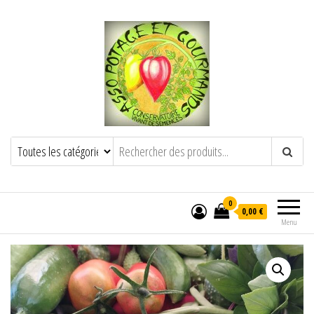
POTAGE ET GOURMANDS
Semence paysanne naturelle
——————————————-
Semez Plantez Partagez
0
0,00 €
Menu