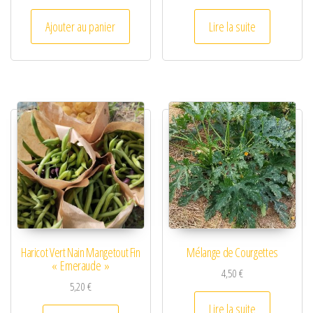
Ajouter au panier
Lire la suite
Haricot Vert Nain Mangetout Fin
Mélange de Courgettes
« Emeraude »
4,50
€
5,20
€
Lire la suite