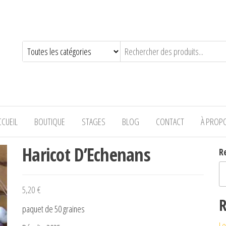
—-
CCUEIL
BOUTIQUE
STAGES
BLOG
CONTACT
À PROP
Haricot D’Echenans
R
5,20
€
R
paquet de 50 graines
Le