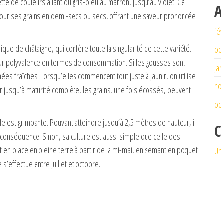
te de couleurs allant du gris-bleu au marron, jusqu’au violet. Ce
A
e pour ses grains en demi-secs ou secs, offrant une saveur prononcée
fé
que de châtaigne, qui confère toute la singularité de cette variété.
oc
leur polyvalence en termes de consommation. Si les gousses sont
ja
s fraîches. Lorsqu’elles commencent tout juste à jaunir, on utilise
n
r jusqu’à maturité complète, les grains, une fois écossés, peuvent
oc
lle est grimpante. Pouvant atteindre jusqu’à 2,5 mètres de hauteur, il
C
conséquence. Sinon, sa culture est aussi simple que celle des
t en place en pleine terre à partir de la mi-mai, en semant en poquet
Un
s’effectue entre juillet et octobre.