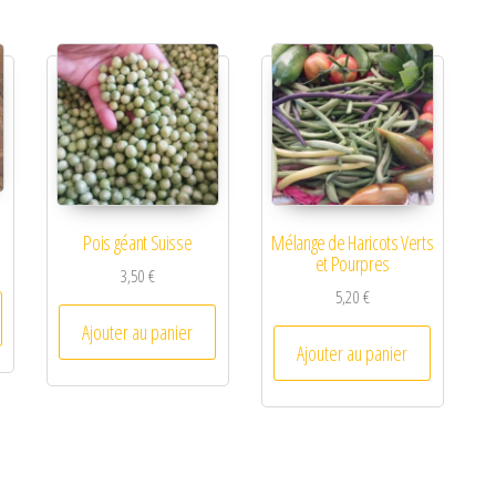
Pois géant Suisse
Mélange de Haricots Verts
et Pourpres
3,50
€
5,20
€
Ajouter au panier
Ajouter au panier