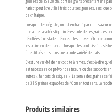
gousses de 15 à 20 cm, dont les grains présentent une palet
haricot peut être utilisé frais pour ses gousses, ainsi qu
de châtaigne.
Lorsqu’on les déguste, on est enchanté par cette saveur uni
Une autre caractéristique intéressante de ces grains est 
récoltées à un stade précoce, elles peuvent être consommée
les grains en demi-sec, et lorsqu’elles sont laissées séche
être utilisés secs dans une grande variété de plats.
C’est une variété de haricot dite à rames, c’est-à-dire qu’e
est nécessaire de prévoir des tuteurs ou des supports en 
autres « haricots classiques ». Le semis des graines se fai
de 3 à 5 graines espacées de 40 cm en tout sens. La récolte 
Produits similaires