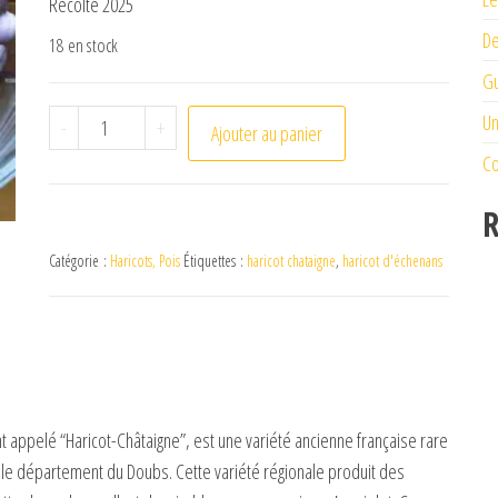
Récolte 2025
De
18 en stock
Gu
quantité de Haricot D'Echenans
Un
-
+
Ajouter au panier
Co
R
Catégorie :
Haricots, Pois
Étiquettes :
haricot chataigne
,
haricot d'échenans
t appelé “Haricot-Châtaigne”, est une variété ancienne française rare
ans le département du Doubs. Cette variété régionale produit des