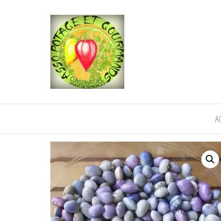
POTAGE ET
Semence paysanne naturelle
—————————————
GOURMANDS
Semez Plantez Partagez
A