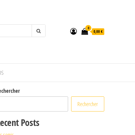
0
0,00 €
OS
echercher
Rechercher
ecent Posts
s semis