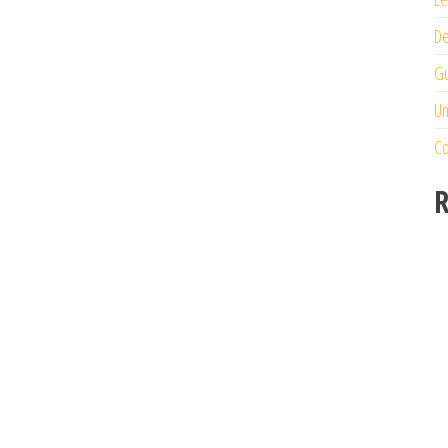
De
Gu
Un
Co
R