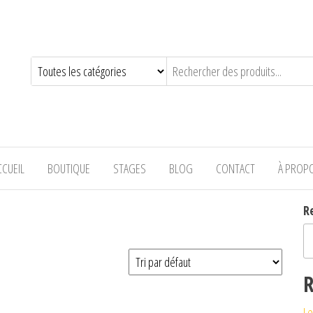
—-
CCUEIL
BOUTIQUE
STAGES
BLOG
CONTACT
À PROP
R
R
Le