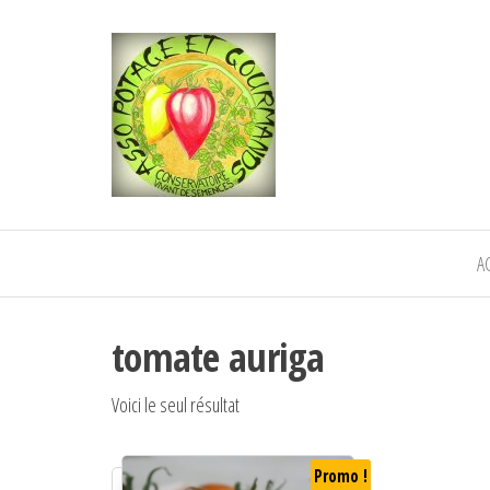
POTAGE ET
Semence paysanne naturelle
—————————————
GOURMANDS
Semez Plantez Partagez
A
tomate auriga
Voici le seul résultat
Promo !