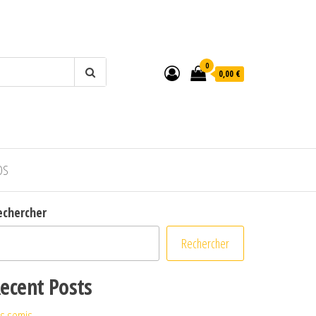
0
0,00 €
OS
echercher
Rechercher
ecent Posts
s semis