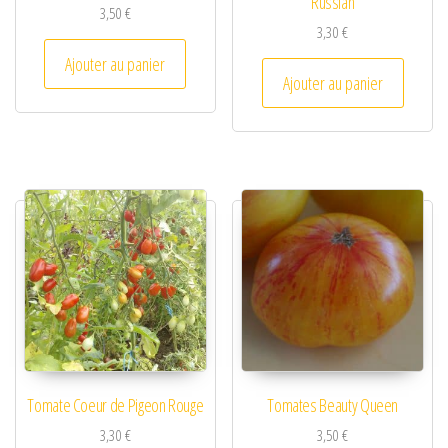
Russian
3,50
€
3,30
€
Ajouter au panier
Ajouter au panier
Tomate Coeur de Pigeon Rouge
Tomates Beauty Queen
3,30
€
3,50
€