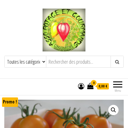
POTAGE ET GOURMANDS
Semence paysanne naturelle
——————————————-
Semez Plantez Partagez
0
0,00 €
Menu
Promo !