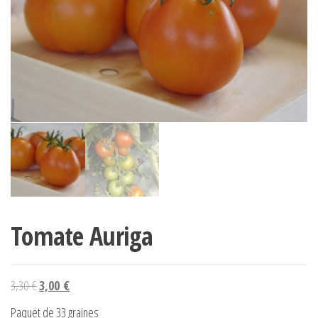
Tomate Auriga
Le prix initial était : 3,30 €.
Le prix actuel est : 3,00 €.
3,30
€
3,00
€
Paquet de 33 graines