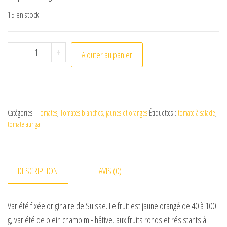
15 en stock
quantité de Tomate Auriga
-
+
Ajouter au panier
Catégories :
Tomates
,
Tomates blanches, jaunes et oranges
Étiquettes :
tomate à salade
,
tomate auriga
DESCRIPTION
AVIS (0)
Variété fixée originaire de Suisse. Le fruit est jaune orangé de 40 à 100
g, variété de plein champ mi- hâtive, aux fruits ronds et résistants à