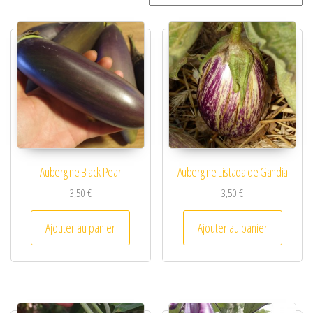
Aubergine Black Pear
Aubergine Listada de Gandia
3,50
€
3,50
€
Ajouter au panier
Ajouter au panier