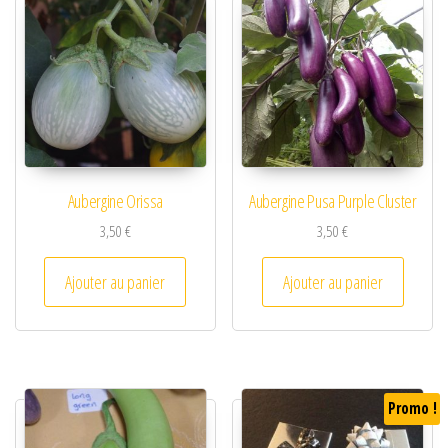
Aubergine Orissa
Aubergine Pusa Purple Cluster
3,50
€
3,50
€
Ajouter au panier
Ajouter au panier
Promo !