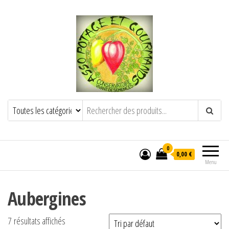
POTAGE ET GOURMANDS
Semence paysanne naturelle
——————————————-
Semez Plantez Partagez
0
0,00 €
Menu
Aubergines
7 résultats affichés