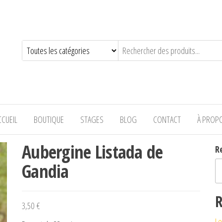
—-
CCUEIL
BOUTIQUE
STAGES
BLOG
CONTACT
À PROP
Aubergine Listada de
R
Gandia
R
3,50
€
Le