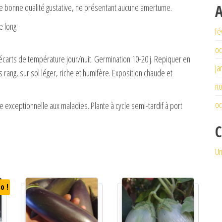
A
 de bonne qualité gustative, ne présentant aucune amertume.
e long
fé
oc
écarts de température jour/nuit. Germination 10-20 j. Repiquer en
ja
 rang, sur sol léger, riche et humifère. Exposition chaude et
n
oc
e exceptionnelle aux maladies. Plante à cycle semi-tardif à port
C
Un
o !