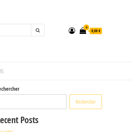
0
0,00 €
OS
echercher
Rechercher
ecent Posts
s semis