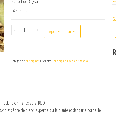
Paquet de 33 graines
De
16 en stock
Gu
quantité de Aubergine Listada de Gandia
Un
-
+
Ajouter au panier
Co
R
Catégorie :
Aubergines
Étiquette :
aubergine listada de gandia
introduite en France vers 1850.
s,violet zébré de blanc, superbe sur la plante et dans une corbeille.