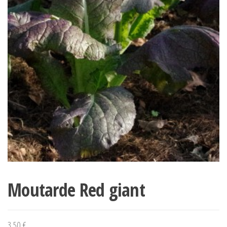
Moutarde Red giant
3,50
€