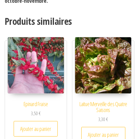
octobre-novembre.
Produits similaires
Epinard Fraise
Laitue Merveille des Quatre
Saisons
3,50
€
3,30
€
Ajouter au panier
Ajouter au panier