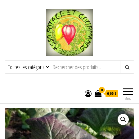
POTAGE ET GOURMANDS
Semence paysanne naturelle
——————————————-
Semez Plantez Partagez
0
0,00 €
Menu