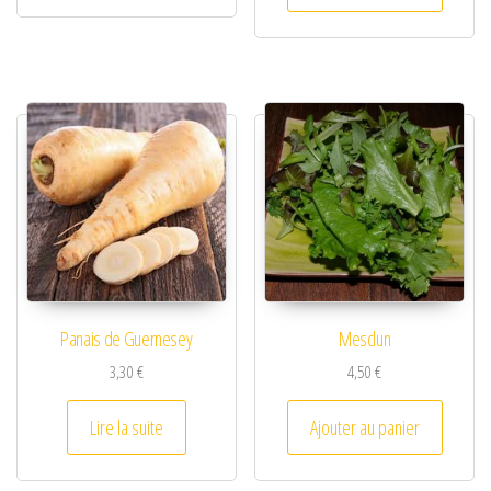
Panais de Guernesey
Mesclun
3,30
€
4,50
€
Lire la suite
Ajouter au panier