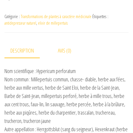
Catégorie :
Transformations de plantes à caractère médicinale
Étiquettes :
antidepresseur naturel
,
elixir de millepertuis
DESCRIPTION
AVIS (0)
Nom scientifique : Hypericum perforatum
Nom commun : Millepertuis commun, chasse- diable, herbe aux fées,
herbe aux mille vertus, herbe de Saint Eloi, herbe de la Saint-Jean,
Barbe de Saint-Jean, millepertuis perforé, herbe à mille trous, herbe
aux cent trous, faux-lin, lin sauvage, herbe percée, herbe à la brûlure,
herbe aux piqûres, herbe du charpentier, trascalan, truchereau,
trucheron, trucheron jaune
Autre appellation : Herrgottsblut (sang du seigneur), Hexenkraut (herbe