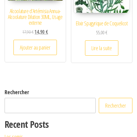
Alcoolature d’Artémisia Annua-
Alcoolature Dilution 30ML, Usage
externe
Elixir Spagyrique de Coquelicot
Le prix initial était : 17,90 €.
Le prix actuel est : 14,90 €.
17,90
€
14,90
€
55,00
€
Ajouter au panier
Lire la suite
Rechercher
Rechercher
Recent Posts
Les semis