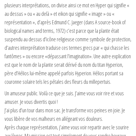
plusieurs interprétations, on divise ainsi ce mot en Hyper qui signifie «
au dessus » ou « au delà » et eikon qui signifie « image » ou «
représentation », d’après Edmund C. Jaeger (dans A source-book of
biological names and terms, 1972) c’est parce que la plante était
suspendu au dessus d’icône religieuse comme symbole de protection,
d’autres interprétation traduise ces termes grecs par « qui chasse les
fantômes » ou encore «dépassant l’imagination». Une autre explication
est que le nom de la plante serait dérivé du nom du titan Hyperion,
père d’Hélios lui-même appelé parfois Hyperion. Hélios portant sa
couronne solaire tels les pétales des fleurs du millepertuis.
Un amuseur public. Voilà ce que je suis. J’aime vous voir rire et vous
amuser. Je vous divertis quoi !
J’ai plus d’un tour dans mon sac. Je transforme vos peines en joie. Je
vous libère de vos malheurs en allégeant vos douleurs.
Après chaque représentation, j’aime vous voir repartir avec le sourire
aux lèvres. Ma mission est tout simplement de vous rendre heureux.