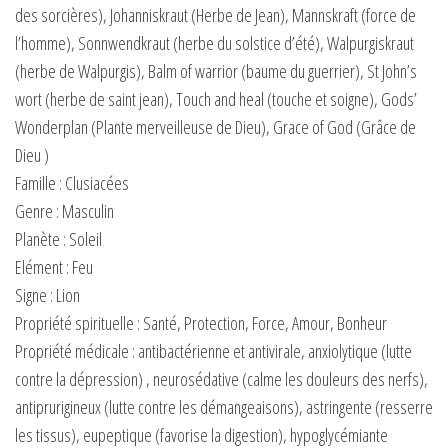
des sorcières), Johanniskraut (Herbe de Jean), Mannskraft (force de
l’homme), Sonnwendkraut (herbe du solstice d’été), Walpurgiskraut
(herbe de Walpurgis), Balm of warrior (baume du guerrier), St John’s
wort (herbe de saint jean), Touch and heal (touche et soigne), Gods’
Wonderplan (Plante merveilleuse de Dieu), Grace of God (Grâce de
Dieu )
Famille : Clusiacées
Genre : Masculin
Planète : Soleil
Elément : Feu
Signe : Lion
Propriété spirituelle : Santé, Protection, Force, Amour, Bonheur
Propriété médicale : antibactérienne et antivirale, anxiolytique (lutte
contre la dépression) , neurosédative (calme les douleurs des nerfs),
antiprurigineux (lutte contre les démangeaisons), astringente (resserre
les tissus), eupeptique (favorise la digestion), hypoglycémiante