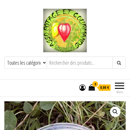
POTAGE ET GOURMANDS
Semence paysanne naturelle
——————————————-
Semez Plantez Partagez
0
0,00 €
Menu