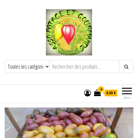
POTAGE ET GOURMANDS
Semence paysanne naturelle
——————————————-
Semez Plantez Partagez
0
0,00 €
Menu