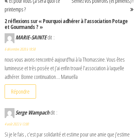
Et pour vous ça sera quoi ce
Semez vos poivrons (et piments) !
printemps ?
2 réflexions sur « Pourquoi adhérer à l’association Potage
et Gourmands ? »
MARIE-SAINTE
dit :
6 décembre 2020 à 18:58
nous vous avons rencontré aujourd’hui à la Thomassine. Vous êtes
lumineuse et très posée et j’ai enfin trouvé l’association à laquelle
adhérer. Bonne continuation…. Manuella
Répondre
Serge Wampach
dit :
4 août 2022 à 12:00
Si je le fais , c’est par solidarité et estime pour une amie que j’estime