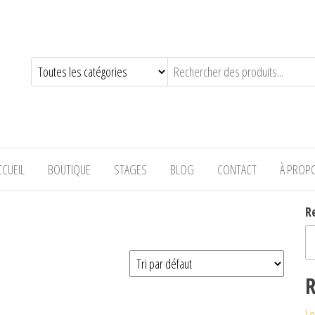
—-
CCUEIL
BOUTIQUE
STAGES
BLOG
CONTACT
À PROP
R
R
Le