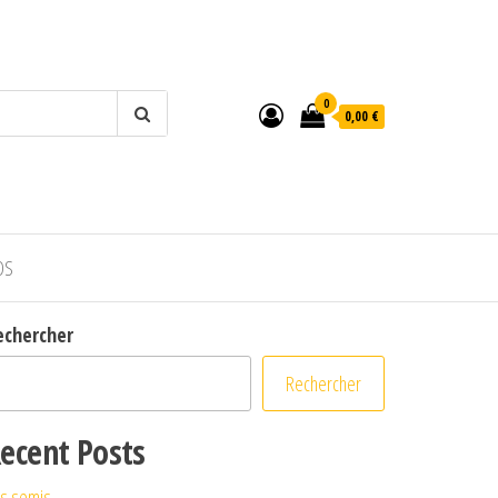
0
0,00 €
OS
echercher
Rechercher
ecent Posts
s semis