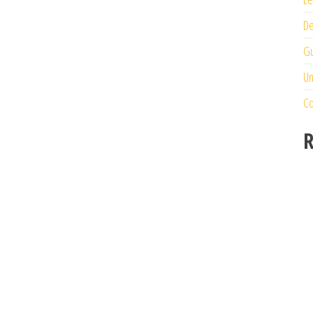
De
Gu
Un
Co
R