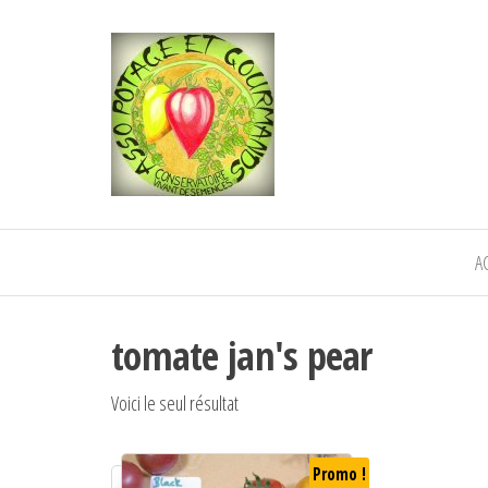
POTAGE ET
Semence paysanne naturelle
—————————————
GOURMANDS
Semez Plantez Partagez
A
tomate jan's pear
Voici le seul résultat
Promo !