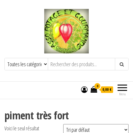
POTAGE ET GOURMANDS
Semence paysanne naturelle
——————————————-
Semez Plantez Partagez
0
0,00 €
Menu
piment très fort
Voici le seul résultat