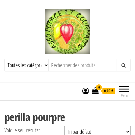
POTAGE ET GOURMANDS
Semence paysanne naturelle
——————————————-
Semez Plantez Partagez
0
0,00 €
Menu
perilla pourpre
Voici le seul résultat