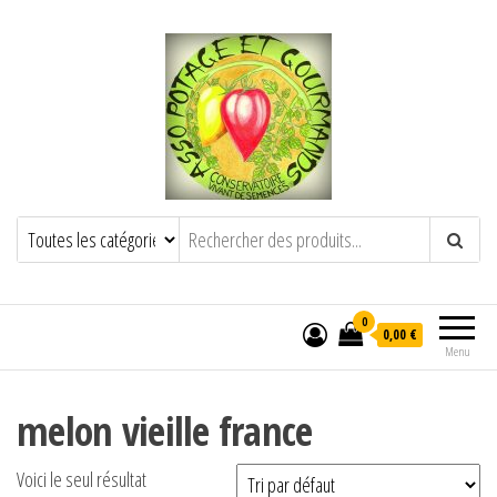
POTAGE ET GOURMANDS
Semence paysanne naturelle
——————————————-
Semez Plantez Partagez
0
0,00 €
Menu
melon vieille france
Voici le seul résultat