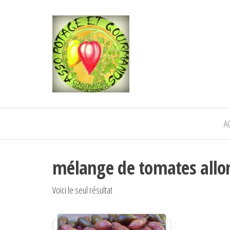
POTAGE ET
Semence paysanne naturelle
—————————————
GOURMANDS
Semez Plantez Partagez
A
mélange de tomates allo
Voici le seul résultat