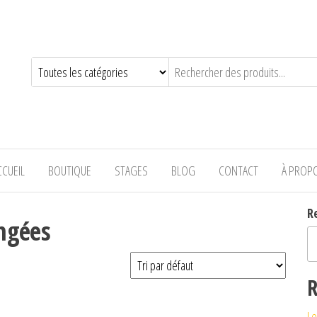
—-
CCUEIL
BOUTIQUE
STAGES
BLOG
CONTACT
À PROP
R
ngées
R
Le