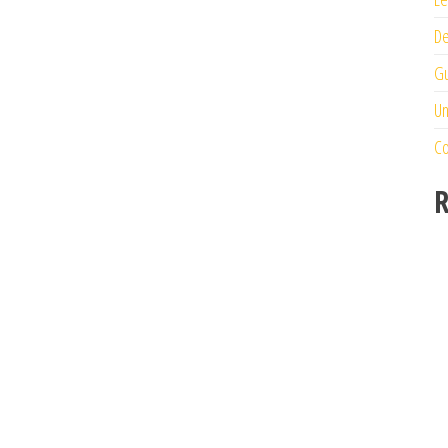
De
Gu
Un
Co
R