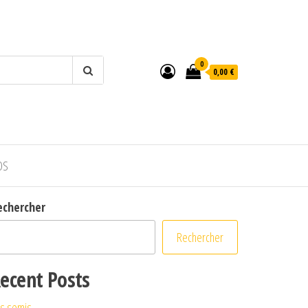
0
0,00 €
OS
echercher
Rechercher
ecent Posts
s semis