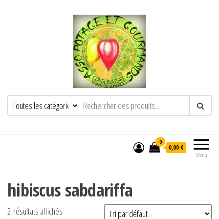
POTAGE ET GOURMANDS
Semence paysanne naturelle
——————————————-
Semez Plantez Partagez
0
0,00 €
Menu
hibiscus sabdariffa
2 résultats affichés