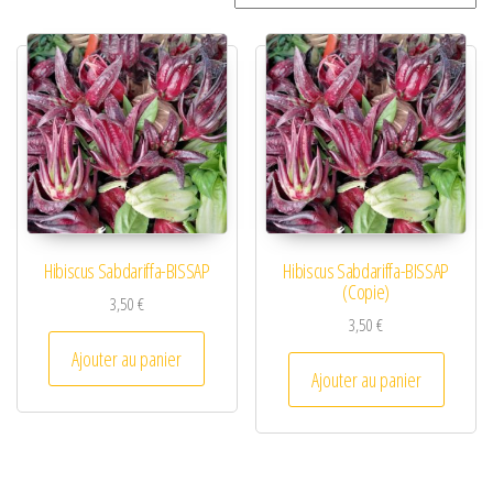
Hibiscus Sabdariffa-BISSAP
Hibiscus Sabdariffa-BISSAP
(Copie)
3,50
€
3,50
€
Ajouter au panier
Ajouter au panier