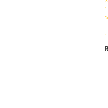
De
Gu
Un
Co
R