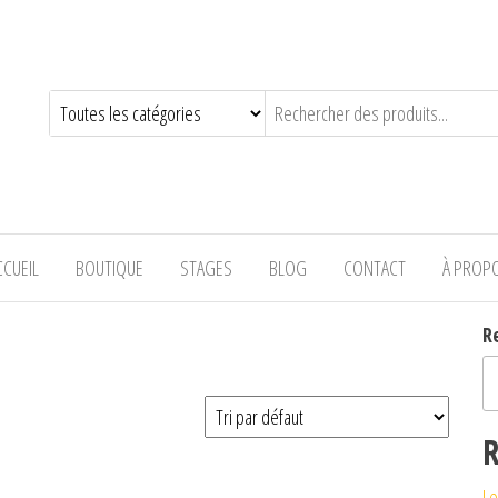
—-
CCUEIL
BOUTIQUE
STAGES
BLOG
CONTACT
À PROP
R
R
Le