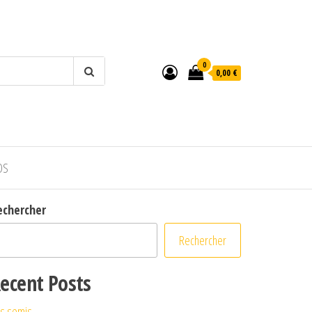
0
0,00 €
OS
echercher
Rechercher
ecent Posts
s semis