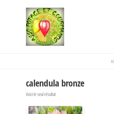
POTAGE ET
Semence paysanne naturelle
—————————————
GOURMANDS
Semez Plantez Partagez
A
calendula bronze
Voici le seul résultat