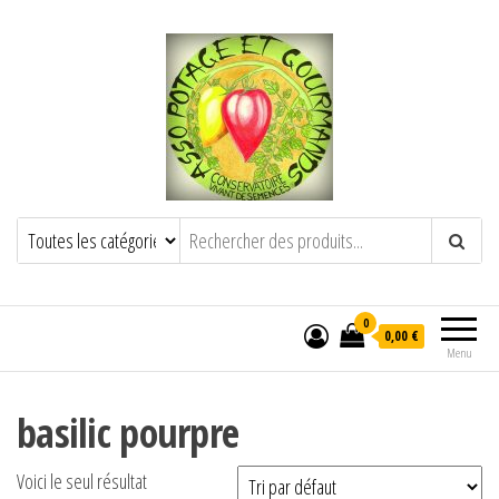
POTAGE ET GOURMANDS
Semence paysanne naturelle
——————————————-
Semez Plantez Partagez
0
0,00 €
Menu
basilic pourpre
Voici le seul résultat