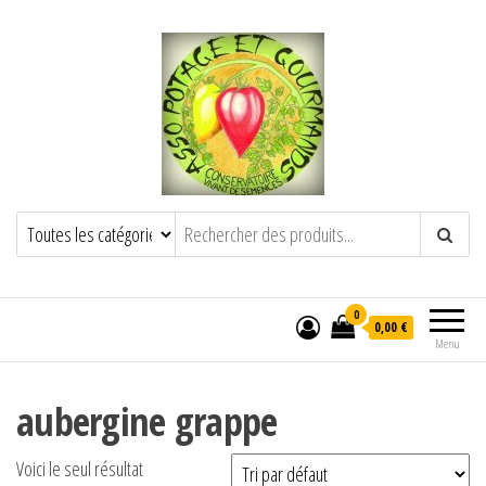
POTAGE ET GOURMANDS
Semence paysanne naturelle
——————————————-
Semez Plantez Partagez
0
0,00 €
Menu
aubergine grappe
Voici le seul résultat