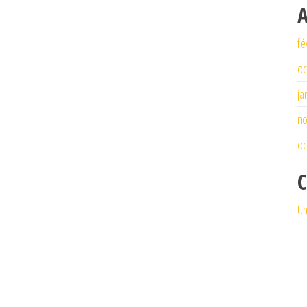
A
fé
oc
ja
n
oc
C
Un