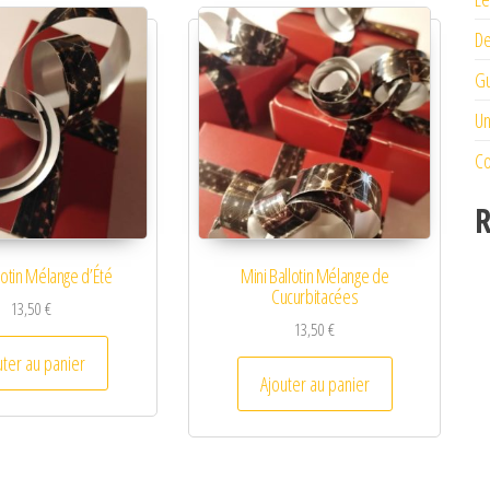
De
Gu
Un
Co
R
lotin Mélange d’Été
Mini Ballotin Mélange de
Cucurbitacées
13,50
€
13,50
€
uter au panier
Ajouter au panier