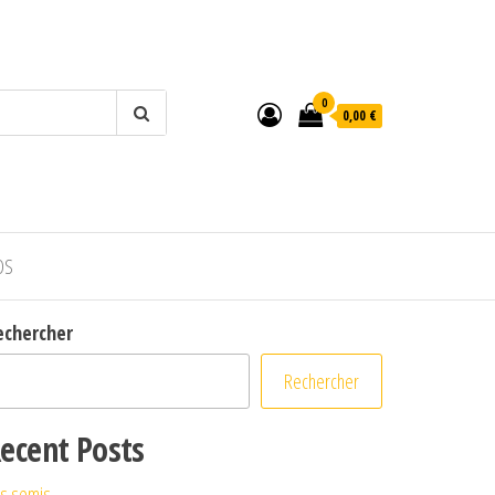
0
0,00 €
OS
echercher
Rechercher
ecent Posts
s semis