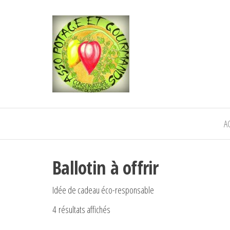
POTAGE ET
Semence paysanne naturelle
—————————————
GOURMANDS
Semez Plantez Partagez
A
Ballotin à offrir
Idée de cadeau éco-responsable
4 résultats affichés