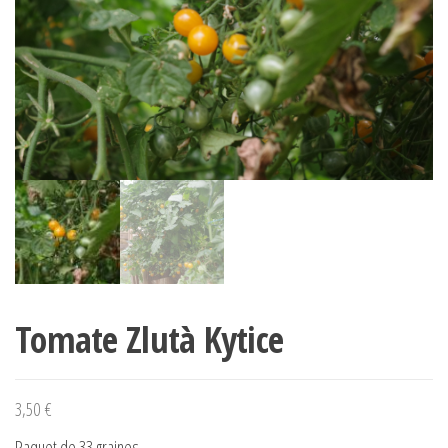
Tomate Zlutà Kytice
3,50
€
Paquet de 33 graines