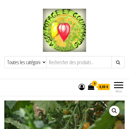
POTAGE ET GOURMANDS
Semence paysanne naturelle
——————————————-
Semez Plantez Partagez
0
0,00 €
Menu