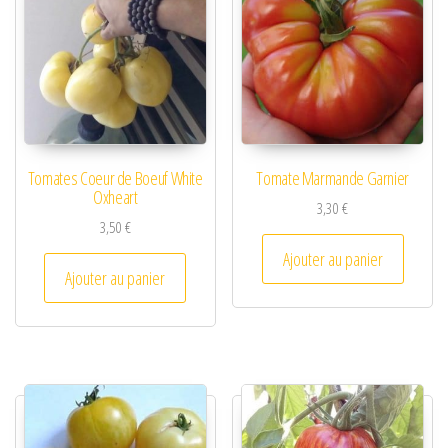
Tomates Coeur de Boeuf White
Tomate Marmande Garnier
Oxheart
3,30
€
3,50
€
Ajouter au panier
Ajouter au panier