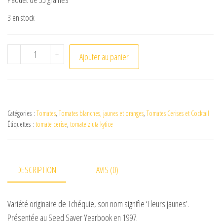
3 en stock
quantité de Tomate Zlutà Kytice
-
+
Ajouter au panier
Catégories :
Tomates
,
Tomates blanches, jaunes et oranges
,
Tomates Cerises et Cocktail
Étiquettes :
tomate cerise
,
tomate zluta kytice
DESCRIPTION
AVIS (0)
Variété originaire de Tchéquie, son nom signifie ‘Fleurs jaunes’.
Présentée au Seed Saver Yearbook en 1997.