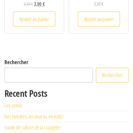
Le prix initial était : 3,30 €.
Le prix actuel est : 3,00 €.
3,30
€
3,00
€
3,30
€
Ajouter au panier
Ajouter au panier
Rechercher
Rechercher
Recent Posts
Les semis
Des tomates, en veux tu, en voilà !
Guide de culture de la courgette