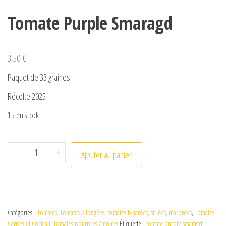
Tomate Purple Smaragd
3,50
€
Paquet de 33 graines
Récolte 2025
15 en stock
quantité de Tomate Purple Smaragd
-
+
Ajouter au panier
Catégories :
Tomates
,
Tomates Allongées
,
tomates bigarées, striées, marbrées
,
Tomates
Cerises et Cocktail
,
Tomates pourpres / noires
Étiquette :
tomate purple smaragd