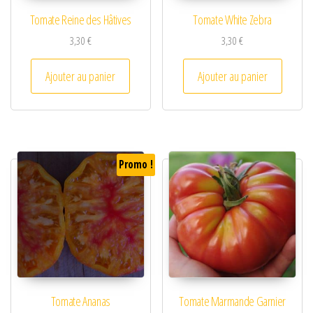
Tomate Reine des Hâtives
Tomate White Zebra
3,30
€
3,30
€
Ajouter au panier
Ajouter au panier
Promo !
Tomate Ananas
Tomate Marmande Garnier