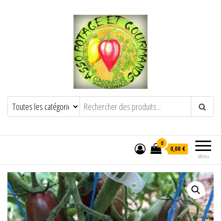
POTAGE ET GOURMANDS
Semence paysanne naturelle
——————————————-
Semez Plantez Partagez
0
0,00 €
Menu