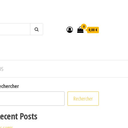
0
0,00 €
OS
echercher
Rechercher
ecent Posts
s semis