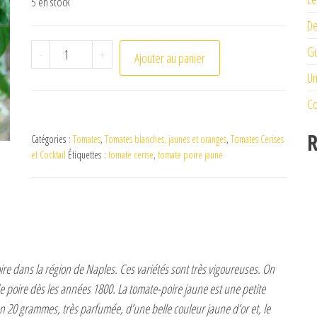
5 en stock
De
quantité de Tomate Poire Jaune
Gu
-
+
Ajouter au panier
Un
Co
R
Catégories :
Tomates
,
Tomates blanches, jaunes et oranges
,
Tomates Cerises
et Cocktail
Étiquettes :
tomate cerise
,
tomate poire jaune
re dans la région de Naples. Ces variétés sont très vigoureuses. On
 poire dès les années 1800. La tomate-poire jaune est une petite
on 20 grammes, très parfumée, d’une belle couleur jaune d’or et, le