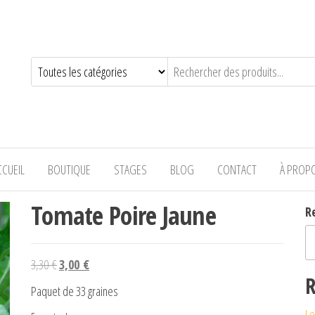
—-
CCUEIL
BOUTIQUE
STAGES
BLOG
CONTACT
À PROP
Tomate Poire Jaune
R
Le prix initial était : 3,30 €.
Le prix actuel est : 3,00 €.
3,30
€
3,00
€
R
Paquet de 33 graines
Le