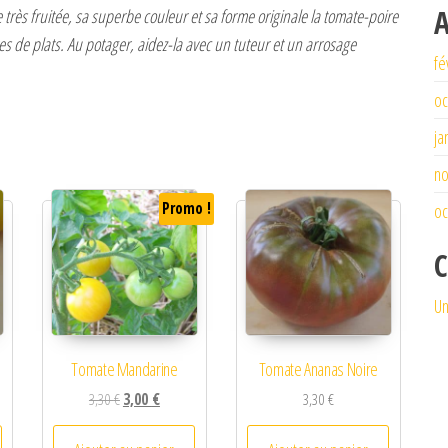
A
très fruitée, sa superbe couleur et sa forme originale la tomate-poire
ures de plats. Au potager, aidez-la avec un tuteur et un arrosage
fé
oc
ja
n
Promo !
oc
C
Un
Tomate Mandarine
Tomate Ananas Noire
Le prix initial était : 3,30 €.
Le prix actuel est : 3,00 €.
3,30
€
3,00
€
3,30
€