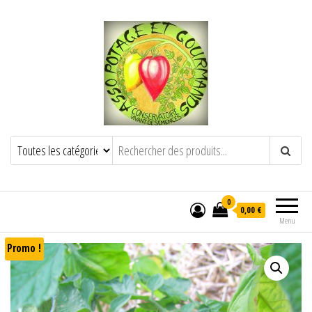
POTAGE ET GOURMANDS
Semence paysanne naturelle
——————————————-
Semez Plantez Partagez
0
0,00 €
Menu
Promo !