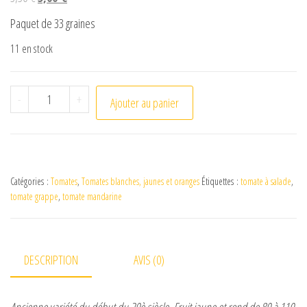
Paquet de 33 graines
11 en stock
quantité de Tomate Mandarine
-
+
Ajouter au panier
Catégories :
Tomates
,
Tomates blanches, jaunes et oranges
Étiquettes :
tomate à salade
,
tomate grappe
,
tomate mandarine
DESCRIPTION
AVIS (0)