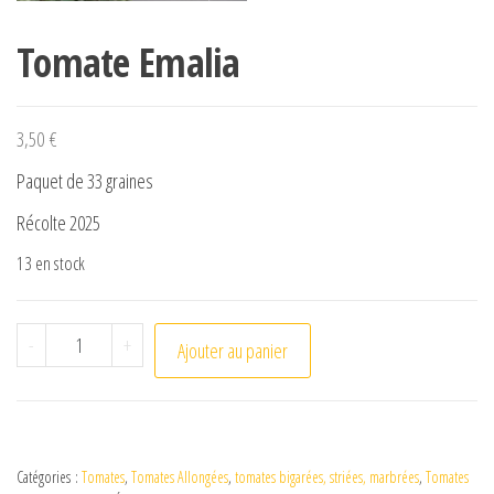
Tomate Emalia
3,50
€
Paquet de 33 graines
Récolte 2025
13 en stock
quantité de Tomate Emalia
-
+
Ajouter au panier
Catégories :
Tomates
,
Tomates Allongées
,
tomates bigarées, striées, marbrées
,
Tomates