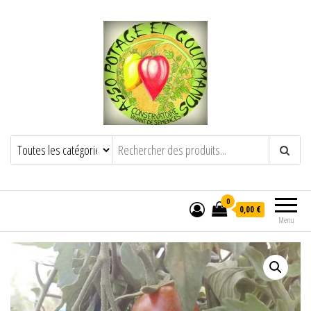
POTAGE ET GOURMANDS
Semence paysanne naturelle
——————————————-
Semez Plantez Partagez
0
0,00 €
Menu