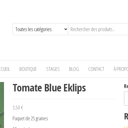
—-
CCUEIL
BOUTIQUE
STAGES
BLOG
CONTACT
À PROP
Tomate Blue Eklips
R
3,50
€
R
Paquet de 25 graines
Le