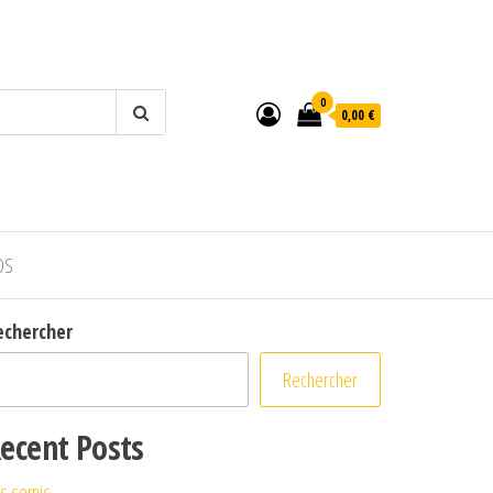
0
0,00 €
OS
echercher
Rechercher
ecent Posts
s semis