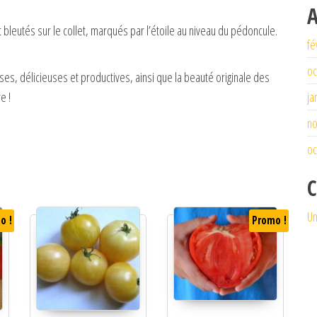
A
bleutés sur le collet, marqués par l’étoile au niveau du pédoncule.
fé
oc
es, délicieuses et productives, ainsi que la beauté originale des
e !
ja
n
oc
C
Un
o !
Promo !