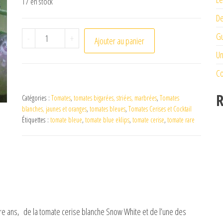
17 en stock
De
quantité de Tomate Blue Eklips
Gu
-
+
Ajouter au panier
Un
Co
R
Catégories :
Tomates
,
tomates bigarées, striées, marbrées
,
Tomates
blanches, jaunes et oranges
,
tomates bleues
,
Tomates Cerises et Cocktail
Étiquettes :
tomate bleue
,
tomate blue eklips
,
tomate cerise
,
tomate rare
re ans, de la tomate cerise blanche Snow White et de l’une des