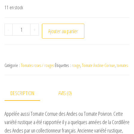
11 en stock
quantité de Tomate Andine Cornue
-
+
Ajouter au panier
Catégorie :
Tomates roses / rouges
Étiquettes :
rouge
,
Tomate Andine Cornue
,
tomates
DESCRIPTION
AVIS (0)
Appelée aussi Tomate Cornue des Andes ou Tomate Poivron. Cette
variété rustique a été rapportée il y a quelques années de la Cordillère
des Andes par un collectionneur français. Ancienne variété rustique,