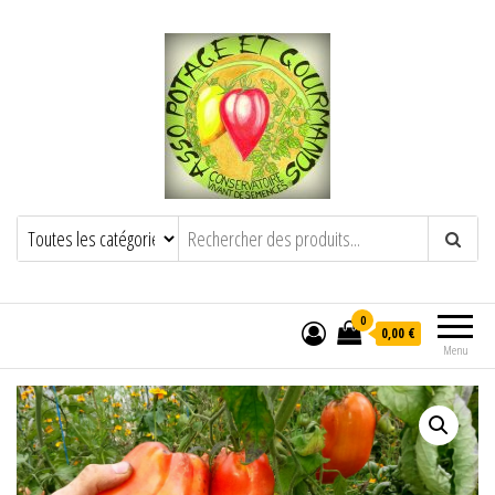
POTAGE ET GOURMANDS
Semence paysanne naturelle
——————————————-
Semez Plantez Partagez
0
0,00 €
Menu