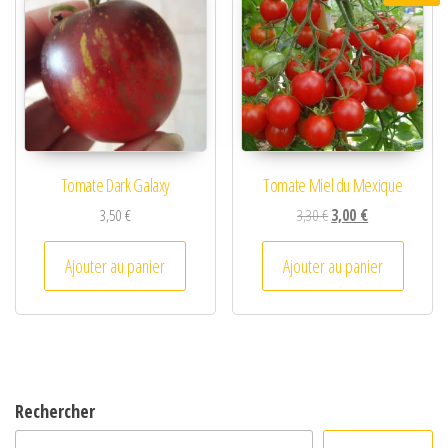
Tomate Dark Galaxy
Tomate Miel du Mexique
Le prix initial était : 3,3
Le prix actuel es
3,50
€
3,30
€
3,00
€
Ajouter au panier
Ajouter au panier
Rechercher