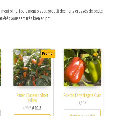
piment pili-pili ou piment oiseau produit des fruits dressés de petite
ariétés poussent très bien en pot.
Promo !
Piment Tabasco Short
Poivron Early Niagara Giant
Yellow
3,50
€
Le prix initial était : 4,20 €.
Le prix actuel est : 4,00 €.
4,20
€
4,00
€