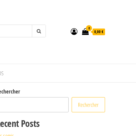
0
0,00 €
OS
echercher
Rechercher
ecent Posts
s semis