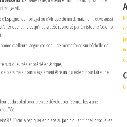
rutescens
. De petite taille, il atteint environ 80 cm. Il produit de
A
nt rouge vif.
fé
re d’Espagne, du Portugal ou d’Afrique du nord, mais l’on trouve aussi
d’Amérique latine et qu’il aurait été rapporté par Christophe Colomb.
oc
i.
ja
urnomme d’ailleurs langue d’oiseau, de même force sur l’échelle de
n
oc
nte rustique, très apprécié en Afrique,
re de plats mais pourra également être un ingrédient pour faire une
C
Un
aleur et du soleil pour bien se développer. Semez-les à une
 chauffée.
int 8 à 10 cm. A repiquer en place au jardin ou en tunnel lorsque les