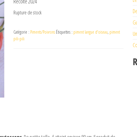
Récolte 2024
De
Rupture de stock
Gu
Catégorie :
Piments/Poivrons
Étiquettes :
piment langue d'oiseau
,
piment
Un
pili-pili
Co
R