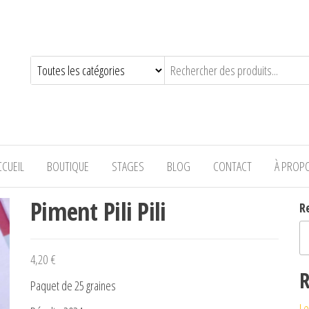
—-
CCUEIL
BOUTIQUE
STAGES
BLOG
CONTACT
À PROP
Piment Pili Pili
R
4,20
€
R
Paquet de 25 graines
Le