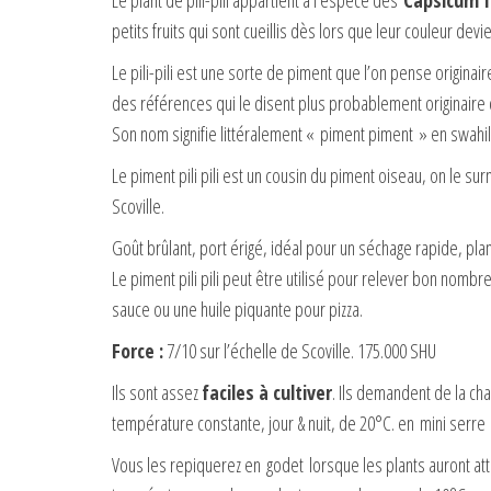
Le plant de pili-pili appartient à l’espèce des
Capsicum f
petits fruits qui sont cueillis dès lors que leur couleur devie
Le pili-pili est une sorte de piment que l’on pense originai
des références qui le disent plus probablement originaire 
Son nom signifie littéralement « piment piment » en swahil
Le piment pili pili est un cousin du piment oiseau, on le s
Scoville.
Goût brûlant, port érigé, idéal pour un séchage rapide, pla
Le piment pili pili peut être utilisé pour relever bon nomb
sauce ou une huile piquante pour pizza.
Force :
7/10 sur l’échelle de Scoville. 175.000 SHU
Ils sont assez
faciles à cultiver
. Ils demandent de la ch
température constante, jour & nuit, de 20°C. en mini serre
Vous les repiquerez en godet lorsque les plants auront atte