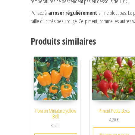
températures ne descendent pas en dessous de 10°C.
Pensez à
arroser régulièrement
s’il ne pleut pas. Le 
taille d’un très beau rouge. Ce piment, comme les autres v
Produits similaires
Poivron Miniature yellow
Piment Petits Becs
Bell
4,20
€
3,50
€