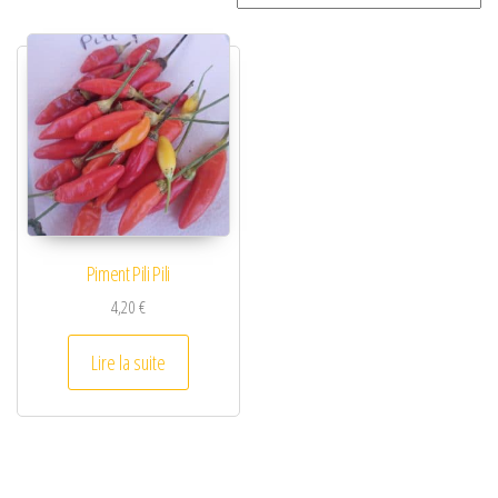
Piment Pili Pili
4,20
€
Lire la suite