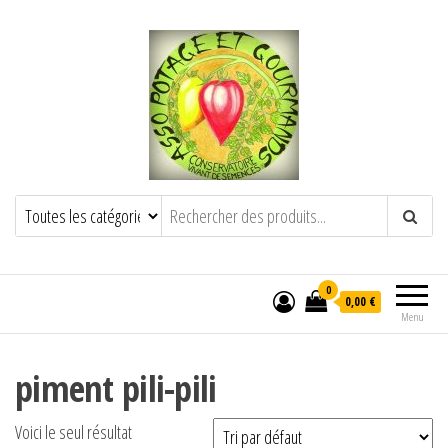
POTAGE ET GOURMANDS
Semence paysanne naturelle
——————————————-
Semez Plantez Partagez
0
0,00 €
Menu
piment pili-pili
Voici le seul résultat